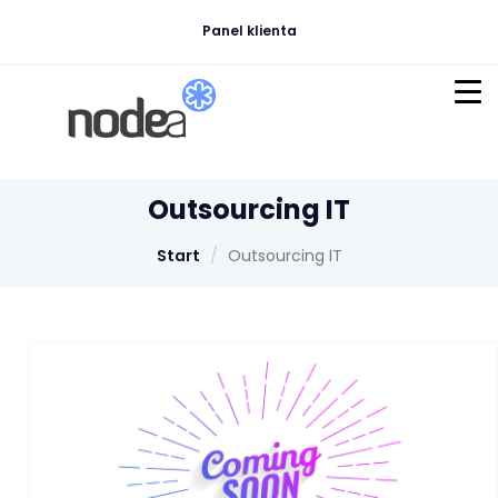
Panel klienta
VM.SSD
VM.NVME
Outsourcing IT
VM.HDD
Start
Outsourcing IT
Hosting DirectAdmin
Hosting Plesk
Hosting cPanel
Administracja Linux