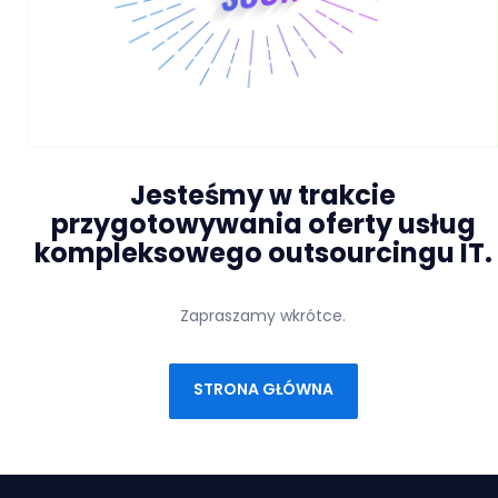
Narzędzia - Generator CSR
Narzędzia - Generator MySQL
Narzędzia - Generator PostgreSQL
Narzędzia - IP Checker
Jesteśmy w trakcie
Rejestracja domeny
przygotowywania oferty usług
Certyfikaty SSL
kompleksowego outsourcingu IT.
Zapraszamy wkrótce.
STRONA GŁÓWNA