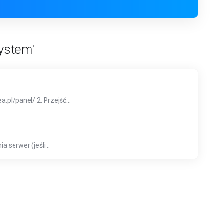
ystem'
pl/panel/ 2. Przejść...
serwer (jeśli...