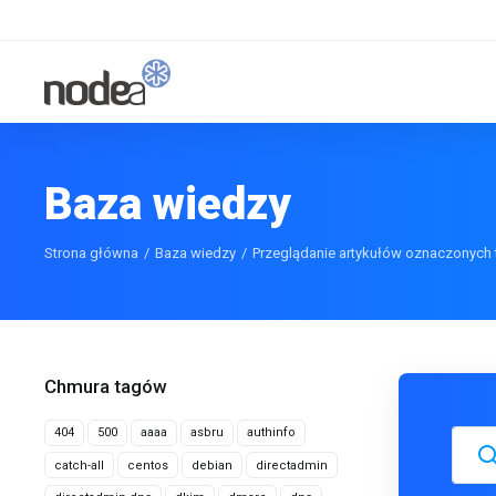
Baza wiedzy
Strona główna
Baza wiedzy
Przeglądanie artykułów oznaczonych
Chmura tagów
404
500
aaaa
asbru
authinfo
catch-all
centos
debian
directadmin