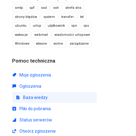
smtp
spf
ssd
ssh
strefa dns
strony błędów
system
transfer
txt
ubuntu
urlop
użytkownik
vpn
vps
wakacje
webmail
wiadomości urlopowe
Windows
własne
wolne
zarządzanie
Pomoc techniczna
Moje zgłoszenia
Ogłoszenia
Baza wiedzy
Pliki do pobrania
Status serwerów
Otwórz zgłoszenie