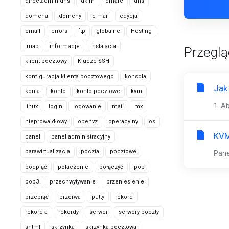
directadmin dns
dkim
dmarc
dns
domena
domeny
e-mail
edycja
email
errors
ftp
globalne
Hosting
imap
informacje
instalacja
Przeglą
klient pocztowy
Klucze SSH
konfiguracja klienta pocztowego
konsola
Jak
konta
konto
konto pocztowe
kvm
1. A
linux
login
logowanie
mail
mx
nieprowaidłowy
openvz
operacyjny
os
KVM
panel
panel administracyjny
parawirtualizacja
poczta
pocztowe
Pane
podpiąć
polaczenie
połączyć
pop
pop3
przechwytywanie
przeniesienie
przepiąć
przerwa
putty
rekord
rekord a
rekordy
serwer
serwery poczty
shtml
skrzynka
skrzynka pocztowa