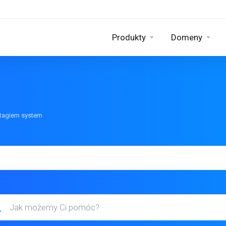
Produkty
Domeny
 tagiem system