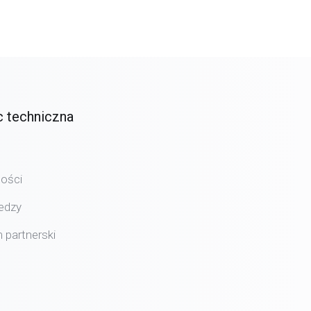
 techniczna
ości
edzy
 partnerski