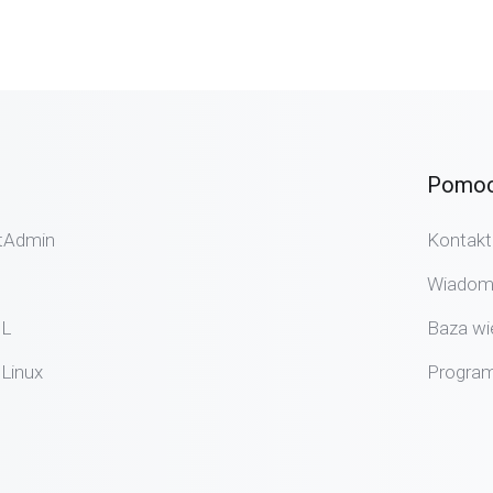
Pomoc
ctAdmin
Kontakt
Wiadom
SL
Baza wi
 Linux
Program