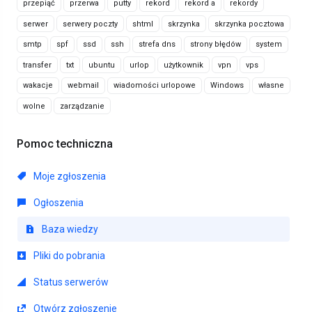
przepiąć
przerwa
putty
rekord
rekord a
rekordy
serwer
serwery poczty
shtml
skrzynka
skrzynka pocztowa
smtp
spf
ssd
ssh
strefa dns
strony błędów
system
transfer
txt
ubuntu
urlop
użytkownik
vpn
vps
wakacje
webmail
wiadomości urlopowe
Windows
własne
wolne
zarządzanie
Pomoc techniczna
Moje zgłoszenia
Ogłoszenia
Baza wiedzy
Pliki do pobrania
Status serwerów
Otwórz zgłoszenie