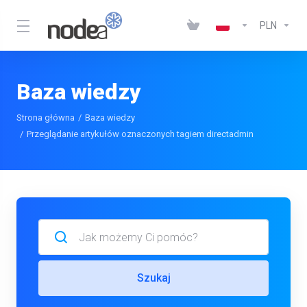
PLN
Baza wiedzy
Strona główna
Baza wiedzy
Przeglądanie artykułów oznaczonych tagiem directadmin
Szukaj