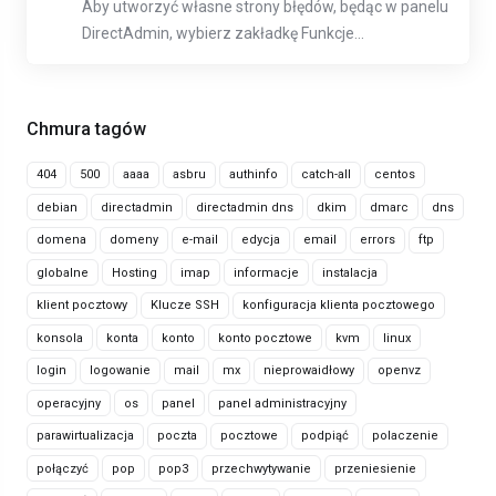
Aby utworzyć własne strony błędów, będąc w panelu
DirectAdmin, wybierz zakładkę Funkcje...
Chmura tagów
404
500
aaaa
asbru
authinfo
catch-all
centos
debian
directadmin
directadmin dns
dkim
dmarc
dns
domena
domeny
e-mail
edycja
email
errors
ftp
globalne
Hosting
imap
informacje
instalacja
klient pocztowy
Klucze SSH
konfiguracja klienta pocztowego
konsola
konta
konto
konto pocztowe
kvm
linux
login
logowanie
mail
mx
nieprowaidłowy
openvz
operacyjny
os
panel
panel administracyjny
parawirtualizacja
poczta
pocztowe
podpiąć
polaczenie
połączyć
pop
pop3
przechwytywanie
przeniesienie