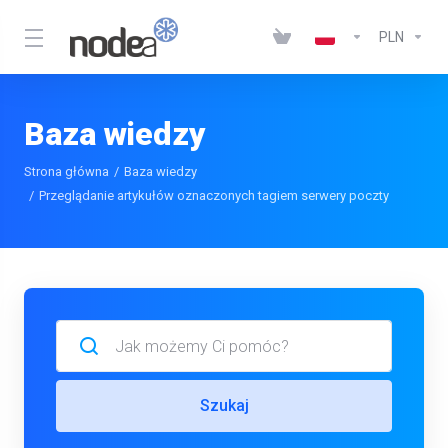
PLN
Baza wiedzy
Strona główna
Baza wiedzy
Przeglądanie artykułów oznaczonych tagiem serwery poczty
Szukaj