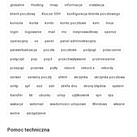
globalne
Hosting
imap
informacje
instalacja
klient pocztowy
Klucze SSH
konfiguracja klienta pocztowego
konsola
konta
konto
konto pocztowe
kvm
linux
login
logowanie
mail
mx
nieprowaidłowy
openvz
operacyjny
os
panel
panel administracyjny
parawirtualizacja
poczta
pocztowe
podpiąć
polaczenie
połączyć
pop
pop3
przechwytywanie
przeniesienie
przepiąć
przerwa
putty
rekord
rekord a
rekordy
serwer
serwery poczty
shtml
skrzynka
skrzynka pocztowa
smtp
spf
ssd
ssh
strefa dns
strony błędów
system
transfer
txt
ubuntu
urlop
użytkownik
vpn
vps
wakacje
webmail
wiadomości urlopowe
Windows
własne
wolne
zarządzanie
Pomoc techniczna